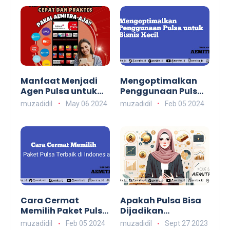
Manfaat Menjadi
Mengoptimalkan
Agen Pulsa untuk
Penggunaan Pulsa
Mahasiswa
untuk Bisnis Kecil:
muzadidil
May 06 2024
muzadidil
Feb 05 2024
Tips dan Trik untuk
Pelaku Usaha
aemitra.id
Cara Cermat
Apakah Pulsa Bisa
Memilih Paket Pulsa
Dijadikan
Terbaik di
Investasi? Ini
muzadidil
Feb 05 2024
muzadidil
Sept 27 2023