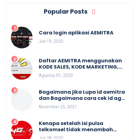
Popular Posts
Cara login aplikasi AEMITRA
Juli 19, 2020
Daftar AEMITRA menggunakan
KODE SALES, KODE MARKETING,
KODE REFFERAL. Dan membuat
Agustus 01, 2020
KODE SALES.
Bagaimana jika Lupa id aemitra
dan Bagaimana cara cek id agen
aemitra
November 25, 2021
Kenapa setelah isi pulsa
telkomsel tidak menambah
masa aktif
Juli 28, 2020