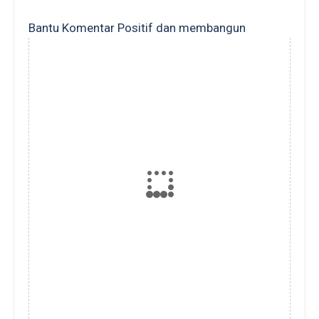
Bantu Komentar Positif dan membangun