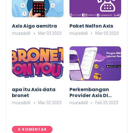
Axis Aigo aemitra
Paket Nelfon Axis
muzadidil
Mar 03 2023
muzadidil
Mar 03 2023
apa itu Axis data
Perkembangan
bronet
Provider Axis Di
indonesia
muzadidil
Mar 02 2023
muzadidil
Feb 25 2023
0 KOMENTAR