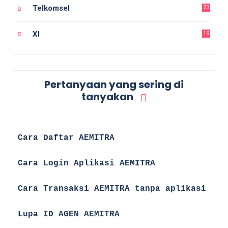
Telkomsel
23
Xl
19
Pertanyaan yang sering di
tanyakan
☑
Cara Daftar AEMITRA
☑
Cara Login Aplikasi AEMITRA
☑
Cara Transaksi AEMITRA tanpa aplikasi
☑
Lupa ID AGEN AEMITRA
☑