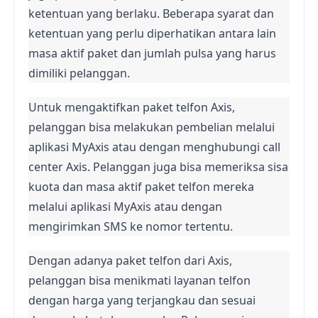
ketentuan yang berlaku. Beberapa syarat dan 
ketentuan yang perlu diperhatikan antara lain 
masa aktif paket dan jumlah pulsa yang harus 
dimiliki pelanggan.
Untuk mengaktifkan paket telfon Axis, 
pelanggan bisa melakukan pembelian melalui 
aplikasi MyAxis atau dengan menghubungi call 
center Axis. Pelanggan juga bisa memeriksa sisa 
kuota dan masa aktif paket telfon mereka 
melalui aplikasi MyAxis atau dengan 
mengirimkan SMS ke nomor tertentu.
Dengan adanya paket telfon dari Axis, 
pelanggan bisa menikmati layanan telfon 
dengan harga yang terjangkau dan sesuai 