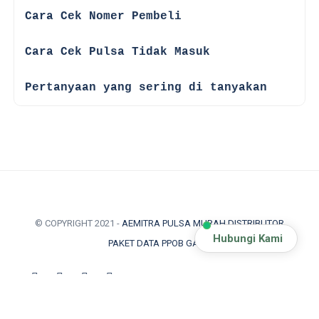
Cara Cek Nomer Pembeli
☑
Cara Cek Pulsa Tidak Masuk
☑
Pertanyaan yang sering di tanyakan
© COPYRIGHT 2021 -
AEMITRA PULSA MURAH DISTRIBUTOR
Hubungi Kami
PAKET DATA PPOB GAME
BACK TO TOP