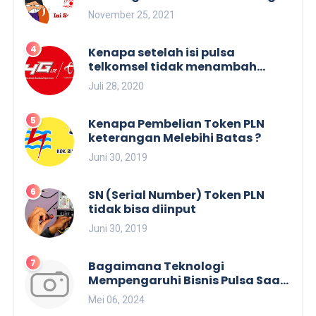
aemitra
November 25, 2021
Kenapa setelah isi pulsa
telkomsel tidak menambah
masa aktif
Juli 28, 2020
Kenapa Pembelian Token PLN
keterangan Melebihi Batas ?
Juni 30, 2019
SN (Serial Number) Token PLN
tidak bisa diinput
Juni 30, 2019
Bagaimana Teknologi
Mempengaruhi Bisnis Pulsa Saat
Ini?
Mei 06, 2024