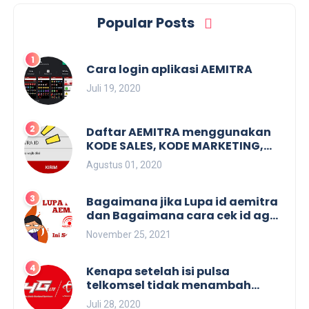
Popular Posts
Cara login aplikasi AEMITRA
Juli 19, 2020
Daftar AEMITRA menggunakan
KODE SALES, KODE MARKETING,
KODE REFFERAL. Dan membuat
Agustus 01, 2020
KODE SALES.
Bagaimana jika Lupa id aemitra
dan Bagaimana cara cek id agen
aemitra
November 25, 2021
Kenapa setelah isi pulsa
telkomsel tidak menambah
masa aktif
Juli 28, 2020