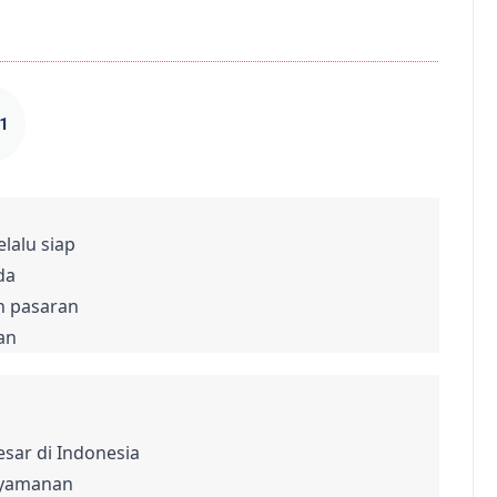
1
alu siap

a

n pasaran

an
sar di Indonesia

yamanan
