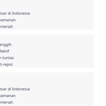
sar di Indonesia

yamanan

n meriah
anggih

ektif

 tuntas

ot-repot
sar di Indonesia

yamanan

n meriah