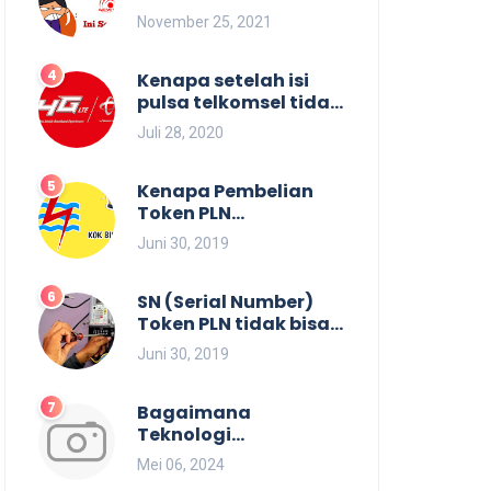
Bagaimana cara cek
November 25, 2021
id agen aemitra
Kenapa setelah isi
pulsa telkomsel tidak
menambah masa
Juli 28, 2020
aktif
Kenapa Pembelian
Token PLN
keterangan Melebihi
Juni 30, 2019
Batas ?
SN (Serial Number)
Token PLN tidak bisa
diinput
Juni 30, 2019
Bagaimana
Teknologi
Mempengaruhi Bisnis
Mei 06, 2024
Pulsa Saat Ini?