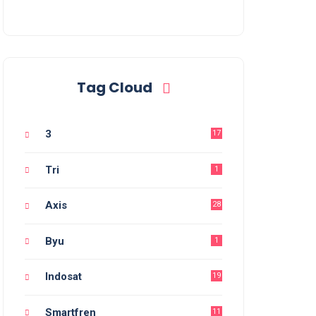
Tag Cloud
3
17
Tri
1
Axis
28
Byu
1
Indosat
19
Smartfren
11