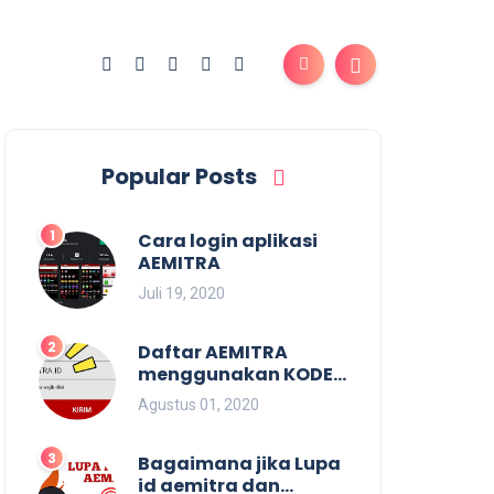
Popular Posts
Cara login aplikasi
AEMITRA
Juli 19, 2020
Daftar AEMITRA
menggunakan KODE
SALES, KODE
Agustus 01, 2020
MARKETING, KODE
REFFERAL. Dan
membuat KODE SALES.
Bagaimana jika Lupa
id aemitra dan