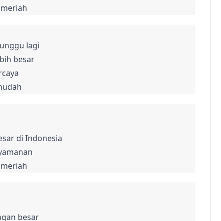
n meriah
nggu lagi

ih besar

caya

 mudah
sar di Indonesia

yamanan

n meriah
gan besar
