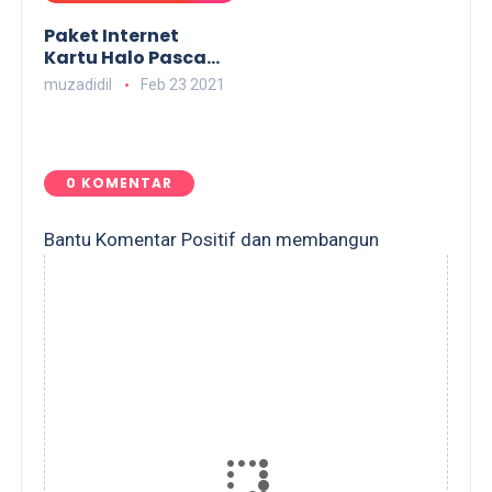
Paket Internet
Kartu Halo Pasca
Bayar, Unlimited
muzadidil
Feb 23 2021
serta Murah
0 KOMENTAR
Bantu Komentar Positif dan membangun