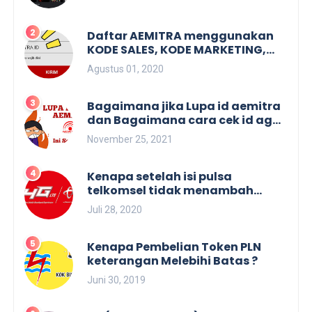
Daftar AEMITRA menggunakan
KODE SALES, KODE MARKETING,
KODE REFFERAL. Dan membuat
Agustus 01, 2020
KODE SALES.
Bagaimana jika Lupa id aemitra
dan Bagaimana cara cek id agen
aemitra
November 25, 2021
Kenapa setelah isi pulsa
telkomsel tidak menambah
masa aktif
Juli 28, 2020
Kenapa Pembelian Token PLN
keterangan Melebihi Batas ?
Juni 30, 2019