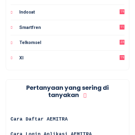
Indosat
19
Smartfren
11
Telkomsel
23
Xl
19
Pertanyaan yang sering di
tanyakan
☑
Cara Daftar AEMITRA
☑
Cara Login Aplikasi AEMITRA