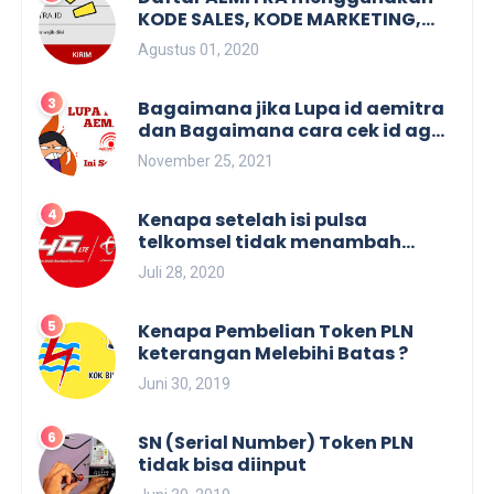
KODE SALES, KODE MARKETING,
KODE REFFERAL. Dan membuat
Agustus 01, 2020
KODE SALES.
Bagaimana jika Lupa id aemitra
dan Bagaimana cara cek id agen
aemitra
November 25, 2021
Kenapa setelah isi pulsa
telkomsel tidak menambah
masa aktif
Juli 28, 2020
Kenapa Pembelian Token PLN
keterangan Melebihi Batas ?
Juni 30, 2019
SN (Serial Number) Token PLN
tidak bisa diinput