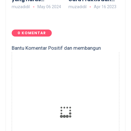
Dihindari Saat
Efisien untuk
muzadidil
May 06 2024
muzadidil
Apr 16 2023
Berjualan Pulsa
Memenuhi
Kebutuhan Pulsa
Anda
0 KOMENTAR
Bantu Komentar Positif dan membangun