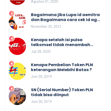
Agustus 01, 2020
KODE SALES.
Bagaimana jika Lupa id aemitra
dan Bagaimana cara cek id agen
aemitra
November 25, 2021
Kenapa setelah isi pulsa
telkomsel tidak menambah
masa aktif
Juli 28, 2020
Kenapa Pembelian Token PLN
keterangan Melebihi Batas ?
Juni 30, 2019
SN (Serial Number) Token PLN
tidak bisa diinput
Juni 30, 2019