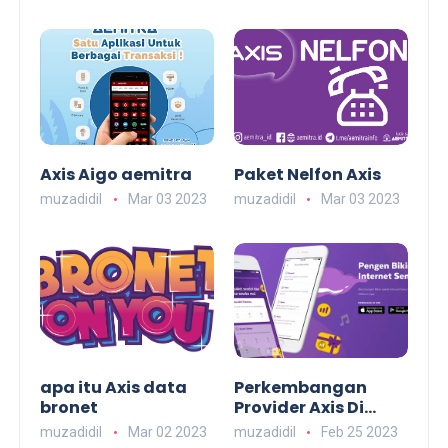
Berjualan Pulsa
Axis Aigo aemitra
Paket Nelfon Axis
muzadidil
Mar 03 2023
muzadidil
Mar 03 2023
apa itu Axis data
Perkembangan
bronet
Provider Axis Di
indonesia
muzadidil
Mar 02 2023
muzadidil
Feb 25 2023