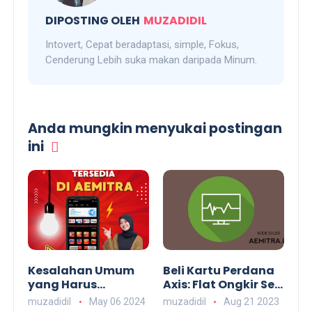
DIPOSTING OLEH
MUZADIDIL
Intovert, Cepat beradaptasi, simple, Fokus,
Cenderung Lebih suka makan daripada Minum.
Anda mungkin menyukai postingan
ini
Kesalahan Umum
Beli Kartu Perdana
yang Harus
Axis: Flat Ongkir Se-
Dihindari Saat
Indonesia
muzadidil
May 06 2024
muzadidil
Aug 21 2023