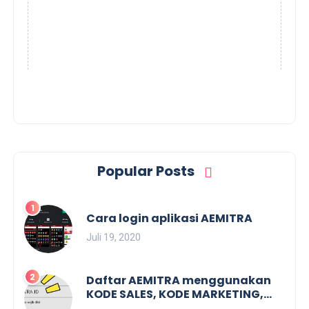
Popular Posts
Cara login aplikasi AEMITRA
Juli 19, 2020
Daftar AEMITRA menggunakan
KODE SALES, KODE MARKETING,
KODE REFFERAL. Dan membuat