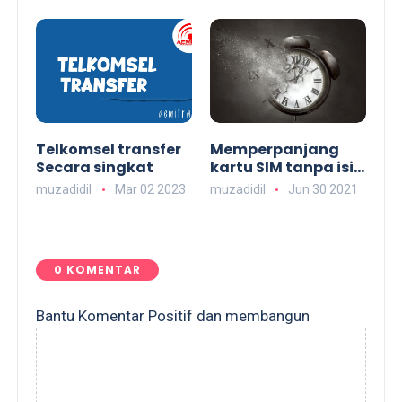
Telkomsel transfer
Memperpanjang
Secara singkat
kartu SIM tanpa isi
ulang pulsa
muzadidil
Mar 02 2023
muzadidil
Jun 30 2021
0 KOMENTAR
Bantu Komentar Positif dan membangun