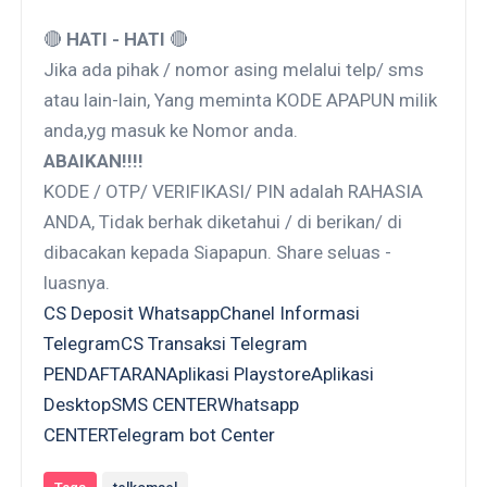
🔴
HATI - HATI
🔴
Jika ada pihak / nomor asing melalui telp/ sms
atau lain-lain, Yang meminta KODE APAPUN milik
anda,yg masuk ke Nomor anda.
ABAIKAN!!!!
KODE / OTP/ VERIFIKASI/ PIN adalah RAHASIA
ANDA, Tidak berhak diketahui / di berikan/ di
dibacakan kepada Siapapun. Share seluas -
luasnya.
CS Deposit Whatsapp
Chanel Informasi
Telegram
CS Transaksi Telegram
PENDAFTARAN
Aplikasi Playstore
Aplikasi
Desktop
SMS CENTER
Whatsapp
CENTER
Telegram bot Center