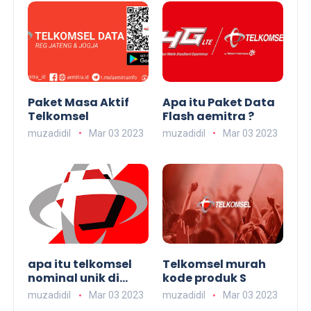
Paket Masa Aktif
Apa itu Paket Data
Telkomsel
Flash aemitra ?
muzadidil
Mar 03 2023
muzadidil
Mar 03 2023
apa itu telkomsel
Telkomsel murah
nominal unik di
kode produk S
aemitra
muzadidil
Mar 03 2023
muzadidil
Mar 03 2023