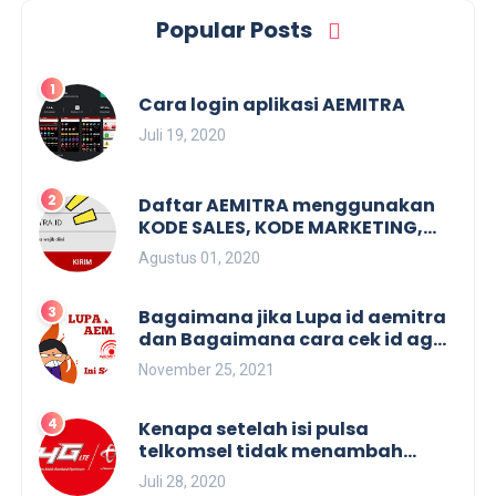
Popular Posts
Cara login aplikasi AEMITRA
Juli 19, 2020
Daftar AEMITRA menggunakan
KODE SALES, KODE MARKETING,
KODE REFFERAL. Dan membuat
Agustus 01, 2020
KODE SALES.
Bagaimana jika Lupa id aemitra
dan Bagaimana cara cek id agen
aemitra
November 25, 2021
Kenapa setelah isi pulsa
telkomsel tidak menambah
masa aktif
Juli 28, 2020